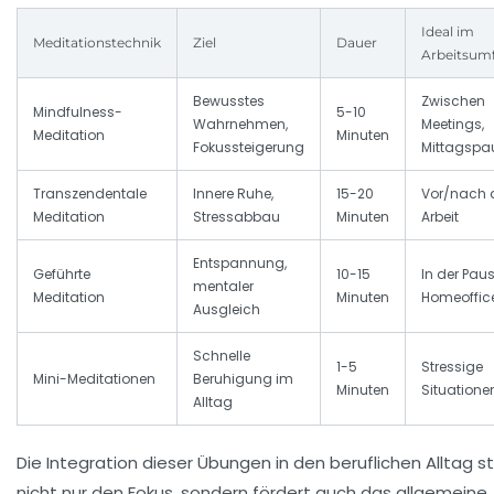
Ideal im
Meditationstechnik
Ziel
Dauer
Arbeitsum
Bewusstes
Zwischen
Mindfulness-
5-10
Wahrnehmen,
Meetings,
Meditation
Minuten
Fokussteigerung
Mittagspa
Transzendentale
Innere Ruhe,
15-20
Vor/nach 
Meditation
Stressabbau
Minuten
Arbeit
Entspannung,
Geführte
10-15
In der Paus
mentaler
Meditation
Minuten
Homeoffic
Ausgleich
Schnelle
1-5
Stressige
Mini-Meditationen
Beruhigung im
Minuten
Situatione
Alltag
Die Integration dieser Übungen in den beruflichen Alltag st
nicht nur den Fokus, sondern fördert auch das allgemeine