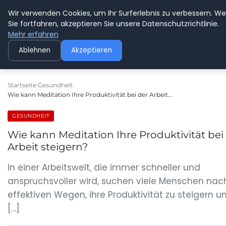
Wir verwenden Cookies, um Ihr Surferlebnis zu verbessern. W
GEDANKENSCHREI
Sie fortfahren, akzeptieren Sie unsere Datenschutzrichtlinie.
Mehr erfahren
Ablehnen
Akzeptieren
Startseite
Gesundheit
Wie kann Meditation Ihre Produktivität bei der Arbeit…
GESUNDHEIT
Wie kann Meditation Ihre Produktivität bei
Arbeit steigern?
In einer Arbeitswelt, die immer schneller und
anspruchsvoller wird, suchen viele Menschen nac
effektiven Wegen, ihre Produktivität zu steigern u
[…]