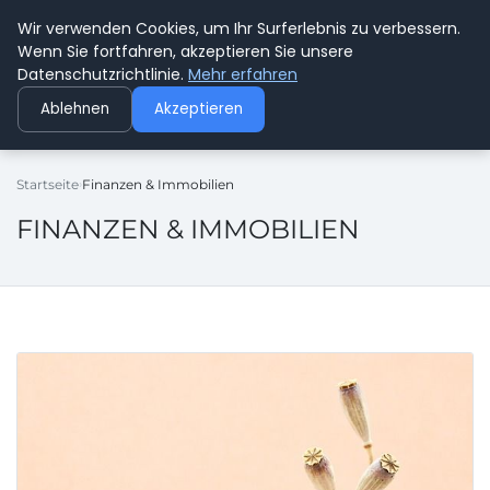
Wir verwenden Cookies, um Ihr Surferlebnis zu verbessern.
GEDANKENSCHREI
Wenn Sie fortfahren, akzeptieren Sie unsere
Datenschutzrichtlinie.
Mehr erfahren
Ablehnen
Akzeptieren
Startseite
Finanzen & Immobilien
FINANZEN & IMMOBILIEN