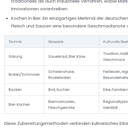
traditionelle als auch industrielle Verfahren, wobei Mar
Innovationen vorantreiben.
Kochen in Bier:
Ein einzigartiges Merkmal der deutschen
Fleisch und Saucen eine besondere Geschmacksnote ve
Technik
Beispiele
Kulturelle Be
Tradition, Halt
Gärung
Sauerkraut, Bier, Käse
Geschmack
Schweinshaxe,
Festessen, reg
Braten/Schmoren
Rinderbraten
Besonderheit
Backen
Brot, Kuchen
Erbe, Familien
Biermarinaden,
Regionaltypisc
Bier-Kochen
Fleischgerichte
Identität
Diese Zubereitungsmethoden verbinden kulinarisches Erbe