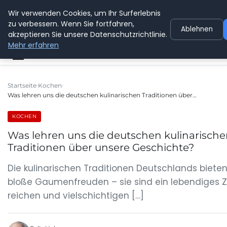
Wir verwenden Cookies, um Ihr Surferlebnis
GEDANKENSCHREI
zu verbessern. Wenn Sie fortfahren,
Ablehnen
akzeptieren Sie unsere Datenschutzrichtlinie.
Mehr erfahren
Startseite
Kochen
Was lehren uns die deutschen kulinarischen Traditionen über…
KOCHEN
Was lehren uns die deutschen kulinarisch
Traditionen über unsere Geschichte?
Die kulinarischen Traditionen Deutschlands bieten
bloße Gaumenfreuden – sie sind ein lebendiges Z
reichen und vielschichtigen […]