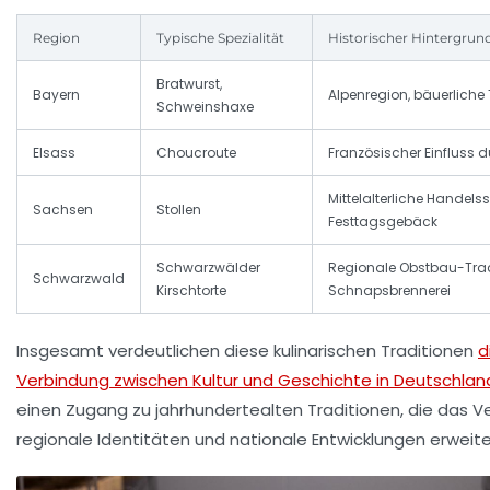
Region
Typische Spezialität
Historischer Hintergrun
Bratwurst,
Bayern
Alpenregion, bäuerliche
Schweinshaxe
Elsass
Choucroute
Französischer Einfluss 
Mittelalterliche Handelss
Sachsen
Stollen
Festtagsgebäck
Schwarzwälder
Regionale Obstbau-Trad
Schwarzwald
Kirschtorte
Schnapsbrennerei
Insgesamt verdeutlichen diese kulinarischen Traditionen
d
Verbindung zwischen Kultur und Geschichte in Deutschlan
einen Zugang zu jahrhundertealten Traditionen, die das Ve
regionale Identitäten und nationale Entwicklungen erweite