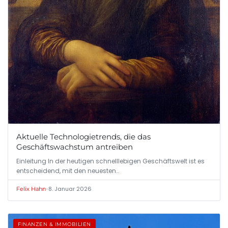
Aktuelle Technologietrends, die das
Geschäftswachstum antreiben
Einleitung In der heutigen schnelllebigen Geschäftswelt ist es
entscheidend, mit den neuesten…
•
8. Januar 2026
Felix Hahn
FINANZEN & IMMOBILIEN