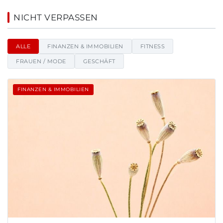
Gedankenschrei - Nachrichten,
NICHT VERPASSEN
ALLE
FINANZEN & IMMOBILIEN
FITNESS
FRAUEN / MODE
GESCHÄFT
FINANZEN & IMMOBILIEN