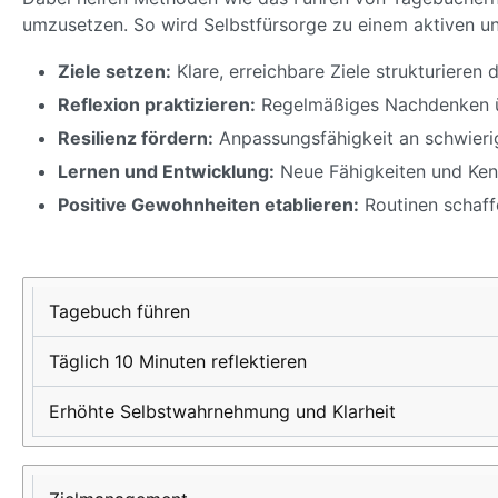
umzusetzen. So wird Selbstfürsorge zu einem aktiven un
Ziele setzen:
Klare, erreichbare Ziele strukturieren 
Reflexion praktizieren:
Regelmäßiges Nachdenken übe
Resilienz fördern:
Anpassungsfähigkeit an schwierig
Lernen und Entwicklung:
Neue Fähigkeiten und Kenn
Positive Gewohnheiten etablieren:
Routinen schaffe
Selbstfürsorge
Praktische
Nutzen für
Maßnahme
Umsetzung
mentale
Tagebuch führen
Gesundheit
Täglich 10 Minuten reflektieren
Erhöhte Selbstwahrnehmung und Klarheit