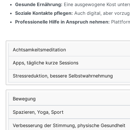
Gesunde Ernährung:
Eine ausgewogene Kost unterst
Soziale Kontakte pflegen:
Auch digital, aber vorzu
Professionelle Hilfe in Anspruch nehmen:
Plattfor
Strategie
Anwendung
Nutzen für
die
Achtsamkeitsmeditation
mentale
Apps, tägliche kurze Sessions
Gesundheit
Stressreduktion, bessere Selbstwahrnehmung
Bewegung
Spazieren, Yoga, Sport
Verbesserung der Stimmung, physische Gesundheit