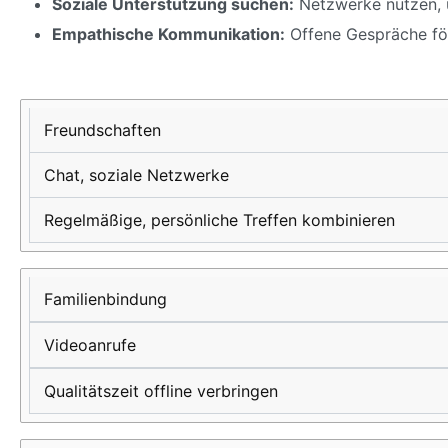
Soziale Unterstützung suchen:
Netzwerke nutzen, u
Empathische Kommunikation:
Offene Gespräche fö
Sozialer
Digitale
Empfohlene
Aspekt
Nutzung
Praxis
Freundschaften
Chat, soziale Netzwerke
Regelmäßige, persönliche Treffen kombinieren
Familienbindung
Videoanrufe
Qualitätszeit offline verbringen