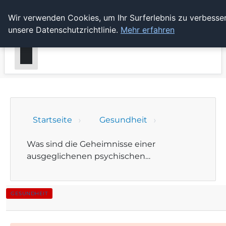
Wir verwenden Cookies, um Ihr Surferlebnis zu verbesser
GEDANKENSCHREI
unsere Datenschutzrichtlinie.
Mehr erfahren
Startseite
Gesundheit
Was sind die Geheimnisse einer
ausgeglichenen psychischen…
GESUNDHEIT
Was sind die Geheimnisse einer ausgeglic