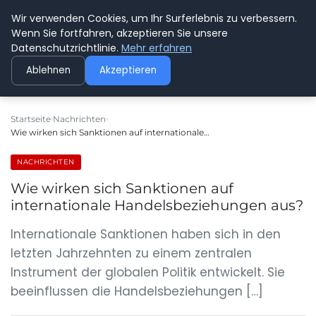
Wir verwenden Cookies, um Ihr Surferlebnis zu verbessern.
GEDANKENSCHREI
Wenn Sie fortfahren, akzeptieren Sie unsere
Datenschutzrichtlinie.
Mehr erfahren
Ablehnen
Akzeptieren
Startseite
Nachrichten
Wie wirken sich Sanktionen auf internationale…
NACHRICHTEN
Wie wirken sich Sanktionen auf
internationale Handelsbeziehungen aus?
Internationale Sanktionen haben sich in den
letzten Jahrzehnten zu einem zentralen
Instrument der globalen Politik entwickelt. Sie
beeinflussen die Handelsbeziehungen […]