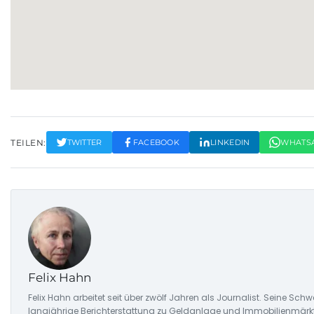
TEILEN:
TWITTER
FACEBOOK
LINKEDIN
WHATS
Felix Hahn
Felix Hahn arbeitet seit über zwölf Jahren als Journalist. Seine S
langjährige Berichterstattung zu Geldanlage und Immobilienmärk