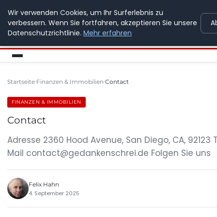
Wir verwenden Cookies, um Ihr Surferlebnis zu
GEDANKENSCHREI
verbessern. Wenn Sie fortfahren, akzeptieren Sie unsere
A
Datenschutzrichtlinie.
Mehr erfahren
Startseite
Finanzen & Immobilien
Contact
FINANZEN & IMMOBILIEN
Contact
Adresse 2360 Hood Avenue, San Diego, CA, 92123 
Mail
contact@gedankenschrei.de
Folgen Sie uns
Felix Hahn
4. September 2025