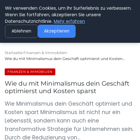
Wir verwenden Cookies, um Ihr Surferlebnis zu verbessern.
GEDANKENSCHREI
Wenn Sie fortfahren, akzeptieren Sie unsere
Datenschutzrichtlinie.
Mehr erfahren
Ablehnen
Akzeptieren
Startseite
Finanzen & Immobilien
Wie du mit Minimalismus dein Geschäft optimierst und Kosten…
FINANZEN & IMMOBILIEN
Wie du mit Minimalismus dein Geschäft
optimierst und Kosten sparst
Wie Minimalismus dein Geschäft optimiert und
Kosten spart Minimalismus ist nicht nur ein
Lebensstil, sondern kann auch eine
transformative Strategie für Unternehmen sein.
Durch die Reduzierung von…