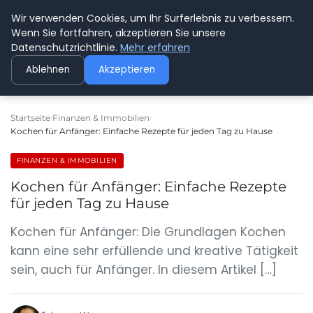
Wir verwenden Cookies, um Ihr Surferlebnis zu verbessern.
GEDANKENSCHREI
Wenn Sie fortfahren, akzeptieren Sie unsere
Datenschutzrichtlinie.
Mehr erfahren
Ablehnen
Akzeptieren
Startseite
Finanzen & Immobilien
Kochen für Anfänger: Einfache Rezepte für jeden Tag zu Hause
FINANZEN & IMMOBILIEN
Kochen für Anfänger: Einfache Rezepte
für jeden Tag zu Hause
Kochen für Anfänger: Die Grundlagen Kochen
kann eine sehr erfüllende und kreative Tätigkeit
sein, auch für Anfänger. In diesem Artikel […]