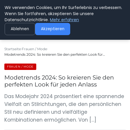
Wir verwenden Cookies, um Ihr Surferlebnis zu verbessern.
GEDANKENSCHREI
Wenn Sie fortfahren, akzeptieren Sie unsere
Datenschutzrichtlinie.
Mehr erfahren
Ablehnen
Akzeptieren
Startseite
Frauen / Mode
Modetrends 2024: So kreieren Sie den perfekten Look für…
FRAUEN / MODE
Modetrends 2024: So kreieren Sie den
perfekten Look für jeden Anlass
Das Modejahr 2024 präsentiert eine spannende
Vielfalt an Stilrichtungen, die den persönlichen
Stil neu definieren und vielfältige
Kombinationen ermöglichen. Von […]