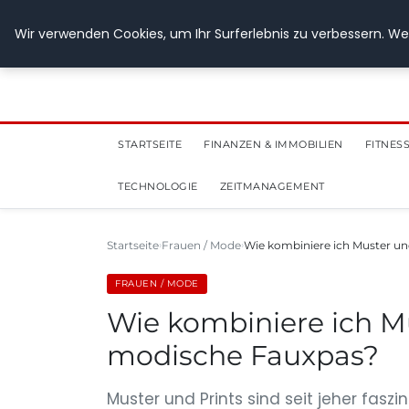
28. Juli 2026
Wir verwenden Cookies, um Ihr Surferlebnis zu verbessern. Wen
STARTSEITE
FINANZEN & IMMOBILIEN
FITNES
TECHNOLOGIE
ZEITMANAGEMENT
Startseite
Frauen / Mode
Wie kombiniere ich Muster u
FRAUEN / MODE
Wie kombiniere ich M
modische Fauxpas?
Muster und Prints sind seit jeher fasz