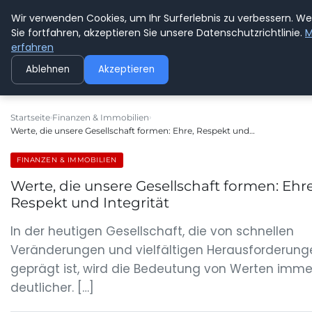
Wir verwenden Cookies, um Ihr Surferlebnis zu verbessern. W
GEDANKENSCHREI
Sie fortfahren, akzeptieren Sie unsere Datenschutzrichtlinie.
M
erfahren
Ablehnen
Akzeptieren
Startseite
Finanzen & Immobilien
Werte, die unsere Gesellschaft formen: Ehre, Respekt und…
FINANZEN & IMMOBILIEN
Werte, die unsere Gesellschaft formen: Ehre
Respekt und Integrität
In der heutigen Gesellschaft, die von schnellen
Veränderungen und vielfältigen Herausforderung
geprägt ist, wird die Bedeutung von Werten imme
deutlicher. […]