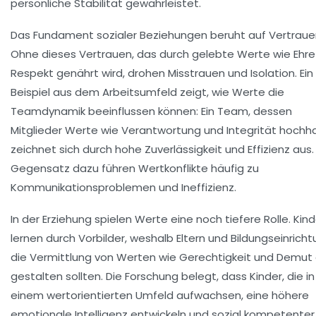
persönliche Stabilität gewährleistet.
Das Fundament sozialer Beziehungen beruht auf
Vertraue
Ohne dieses Vertrauen, das durch gelebte Werte wie
Ehre
Respekt
genährt wird, drohen Misstrauen und Isolation. Ein
Beispiel aus dem Arbeitsumfeld zeigt, wie Werte die
Teamdynamik beeinflussen können: Ein Team, dessen
Mitglieder Werte wie
Verantwortung
und
Integrität
hochha
zeichnet sich durch hohe Zuverlässigkeit und Effizienz aus.
Gegensatz dazu führen Wertkonflikte häufig zu
Kommunikationsproblemen und Ineffizienz.
In der Erziehung spielen Werte eine noch tiefere Rolle. Kind
lernen durch Vorbilder, weshalb Eltern und Bildungseinrich
die Vermittlung von Werten wie
Gerechtigkeit
und
Demut
gestalten sollten. Die Forschung belegt, dass Kinder, die in
einem wertorientierten Umfeld aufwachsen, eine höhere
emotionale Intelligenz entwickeln und sozial kompetenter 