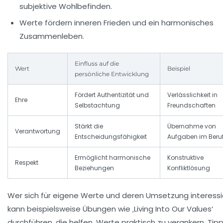
subjektive Wohlbefinden.
Werte fördern inneren Frieden und ein harmonisches
Zusammenleben.
Einfluss auf die
Wert
Beispiel
persönliche Entwicklung
Fördert Authentizität und
Verlässlichkeit in
Ehre
Selbstachtung
Freundschaften
Stärkt die
Übernahme von
Verantwortung
Entscheidungsfähigkeit
Aufgaben im Beru
Ermöglicht harmonische
Konstruktive
Respekt
Beziehungen
Konfliktlösung
Wer sich für eigene Werte und deren Umsetzung interessie
kann beispielsweise Übungen wie ‚Living Into Our Values‘
durchführen, die helfen, Werte praktisch zu verankern. Tipp