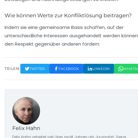
Wie können Werte zur Konfliktlösung beitragen?
Indem sie eine gemeinsame Basis schaffen, auf der
unterschiedliche Interessen ausgehandelt werden können
den Respekt gegenüber anderen fördern.
TEILEN:
TWITTER
FACEBOOK
LINKEDIN
WHATS
Felix Hahn
Felix Hahn arbeitet seit über zwölf Jahren als Journalist. Seine